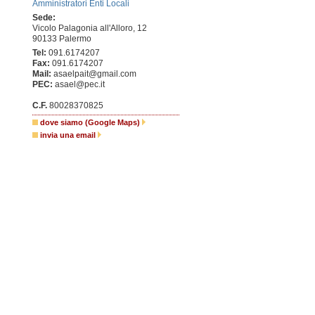
Amministratori Enti Locali
Sede:
Vicolo Palagonia all'Alloro, 12
90133 Palermo
Tel:
091.6174207
Fax:
091.6174207
Mail:
asaelpait@gmail.com
PEC:
asael@pec.it
C.F.
80028370825
dove siamo (Google Maps)
invia una email