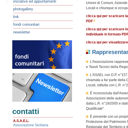
iniziative ed appuntamenti
Unioni di Comuni, Aziende 
Locali e chiunque si occupa 
photogallery
clicca qui per scaricare l
link
PDF
fondi comunitari
clicca qui per scaricare 
newsletter
individuale in formato PD
clicca qui per visualizzar
Rappresenta
L'Associazione rappresen
e Tavoli Tecnici della Regi
L'ASAEL con D.P. n°157 d
chiamata a far parte dell
Locali, istituita con L.R. n°
È riconosciuta dall'Asses
Associazioni delle autonom
dalla L.R. n°19/2005 e dall
Qualificate".
contatti
È presente con un propri
A.S.A.E.L.
Protezione del Patrimonio
Associazione Siciliana
Regionale del Territorio e 