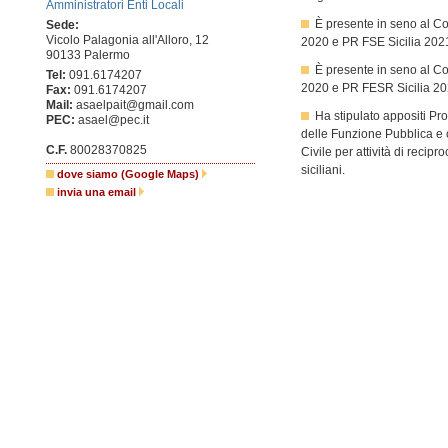
Amministratori Enti Locali
È presente in seno al Co
Sede:
Vicolo Palagonia all'Alloro, 12
2020 e PR FSE Sicilia 202
90133 Palermo
È presente in seno al Co
Tel:
091.6174207
2020 e PR FESR Sicilia 2
Fax:
091.6174207
Mail:
asaelpait@gmail.com
Ha stipulato appositi Pro
PEC:
asael@pec.it
delle Funzione Pubblica e 
C.F.
80028370825
Civile per attività di recip
siciliani.
dove siamo (Google Maps)
invia una email