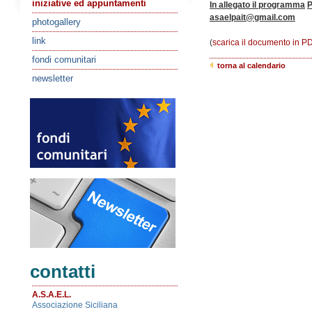
iniziative ed appuntamenti
In allegato il programma
P
asaelpait@gmail.com
photogallery
link
(
scarica il documento in 
fondi comunitari
torna al calendario
newsletter
contatti
A.S.A.E.L.
Associazione Siciliana