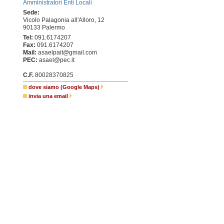
Amministratori Enti Locali
Sede:
Vicolo Palagonia all'Alloro, 12
90133 Palermo
Tel:
091.6174207
Fax:
091.6174207
Mail:
asaelpait@gmail.com
PEC:
asael@pec.it
C.F.
80028370825
dove siamo (Google Maps)
invia una email